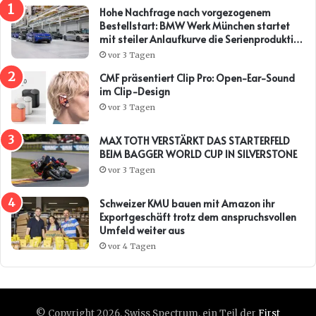
Hohe Nachfrage nach vorgezogenem
Bestellstart: BMW Werk München startet
mit steiler Anlaufkurve die Serienproduktion
des BMW i3*
vor 3 Tagen
CMF präsentiert Clip Pro: Open-Ear-Sound
im Clip-Design
vor 3 Tagen
MAX TOTH VERSTÄRKT DAS STARTERFELD
BEIM BAGGER WORLD CUP IN SILVERSTONE
vor 3 Tagen
Schweizer KMU bauen mit Amazon ihr
Exportgeschäft trotz dem anspruchsvollen
Umfeld weiter aus
vor 4 Tagen
© Copyright 2026, Swiss Spectrum, ein Teil der
First