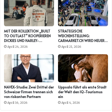
MIT DER KOLLEKTION „BUILT
STRATEGISCHE
TO OUTLAST“ KOOPERIEREN
WEICHENSTELLUNG:
DICKIES UND HARLEY-
CARMARKET.CH WIRD NEUER
DAVIDSON ERNEUT
PRESENTING PARTNER DER
April 24, 2026
April 21, 2026
AUTO ZÜRICH
NAVEX-Studie: Zwei Drittel der
Uppsala führt als erste Stadt
Schweizer Firmen trennen sich
der Welt den IQ-Tourismus
von riskanten Partnern
ein
April 16, 2026
April 4, 2026