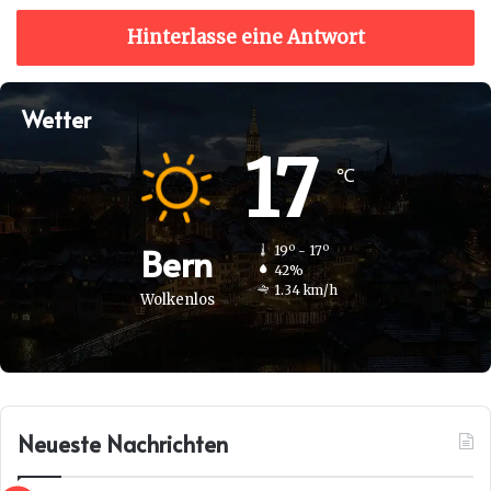
Hinterlasse eine Antwort
Wetter
17
℃
Bern
19º - 17º
42%
1.34 km/h
Wolkenlos
Neueste Nachrichten