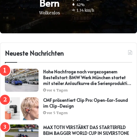
Bern
42%
1.34 km/h
Wolkenlos
Neueste Nachrichten
Hohe Nachfrage nach vorgezogenem
Bestellstart: BMW Werk München startet
mit steiler Anlaufkurve die Serienproduktion
des BMW i3*
vor 4 Tagen
CMF präsentiert Clip Pro: Open-Ear-Sound
im Clip-Design
vor 5 Tagen
MAX TOTH VERSTÄRKT DAS STARTERFELD
BEIM BAGGER WORLD CUP IN SILVERSTONE