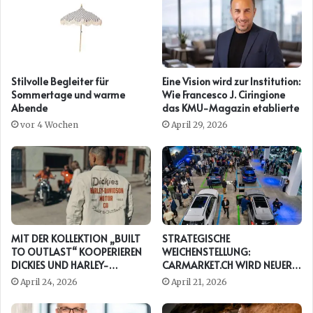
Stilvolle Begleiter für
Eine Vision wird zur Institution:
Sommertage und warme
Wie Francesco J. Ciringione
Abende
das KMU-Magazin etablierte
vor 4 Wochen
April 29, 2026
MIT DER KOLLEKTION „BUILT
STRATEGISCHE
TO OUTLAST“ KOOPERIEREN
WEICHENSTELLUNG:
DICKIES UND HARLEY-
CARMARKET.CH WIRD NEUER
DAVIDSON ERNEUT
PRESENTING PARTNER DER
April 24, 2026
April 21, 2026
AUTO ZÜRICH