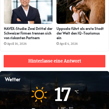
NAVEX-Studie: Zwei Drittel der
Uppsala führt als erste Stadt
Schweizer Firmen trennen sich
der Welt den IQ-Tourismus
von riskanten Partnern
ein
April 16, 2026
April 4, 2026
Hinterlasse eine Antwort
Wetter
17
℃
19º - 17º