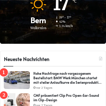
17
℃
Bern
19º - 17º
42%
1.34 km/h
Wolkenlos
Neueste Nachrichten
Hohe Nachfrage nach vorgezogenem
Bestellstart: BMW Werk München startet
mit steiler Anlaufkurve die Serienproduktion
des BMW i3*
vor 2 Tagen
CMF präsentiert Clip Pro: Open-Ear-Sound
im Clip-Design
vor 2 Tagen