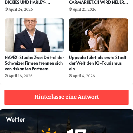
DICKIES UND HARLEY-
CARMARKET.CH WIRD NEUER
DAVIDSON ERNEUT
PRESENTING PARTNER DER
April 24, 2026
April 21, 2026
AUTO ZÜRICH
NAVEX-Studie: Zwei Drittel der
Uppsala führt als erste Stadt
Schweizer Firmen trennen sich
der Welt den IQ-Tourismus
von riskanten Partnern
ein
April 16, 2026
April 4, 2026
Hinterlasse eine Antwort
Wetter