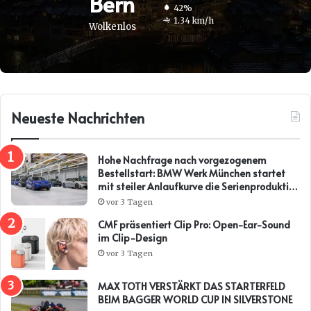
Bern
42%
1.34 km/h
Wolkenlos
Neueste Nachrichten
Hohe Nachfrage nach vorgezogenem
Bestellstart: BMW Werk München startet
mit steiler Anlaufkurve die Serienproduktion
des BMW i3*
vor 3 Tagen
CMF präsentiert Clip Pro: Open-Ear-Sound
im Clip-Design
vor 3 Tagen
MAX TOTH VERSTÄRKT DAS STARTERFELD
BEIM BAGGER WORLD CUP IN SILVERSTONE