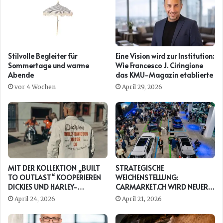
Stilvolle Begleiter für
Eine Vision wird zur Institution:
Sommertage und warme
Wie Francesco J. Ciringione
Abende
das KMU-Magazin etablierte
vor 4 Wochen
April 29, 2026
MIT DER KOLLEKTION „BUILT
STRATEGISCHE
TO OUTLAST“ KOOPERIEREN
WEICHENSTELLUNG:
DICKIES UND HARLEY-
CARMARKET.CH WIRD NEUER
DAVIDSON ERNEUT
PRESENTING PARTNER DER
April 24, 2026
April 21, 2026
AUTO ZÜRICH