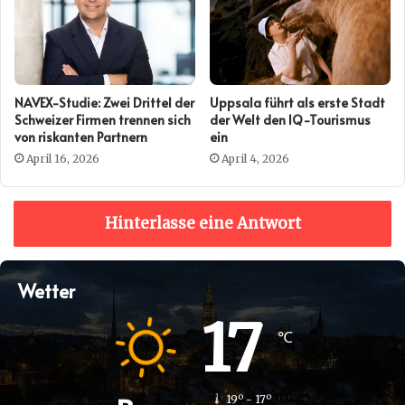
NAVEX-Studie: Zwei Drittel der
Uppsala führt als erste Stadt
Schweizer Firmen trennen sich
der Welt den IQ-Tourismus
von riskanten Partnern
ein
April 16, 2026
April 4, 2026
Hinterlasse eine Antwort
Wetter
17
℃
19º - 17º