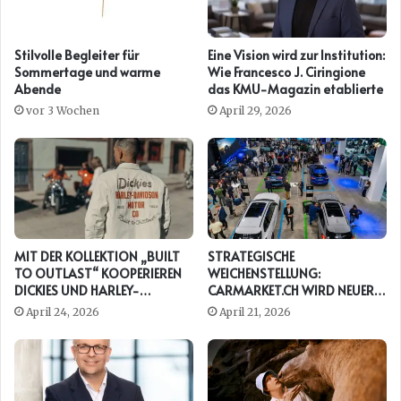
Stilvolle Begleiter für
Eine Vision wird zur Institution:
Sommertage und warme
Wie Francesco J. Ciringione
Abende
das KMU-Magazin etablierte
vor 3 Wochen
April 29, 2026
MIT DER KOLLEKTION „BUILT
STRATEGISCHE
TO OUTLAST“ KOOPERIEREN
WEICHENSTELLUNG:
DICKIES UND HARLEY-
CARMARKET.CH WIRD NEUER
DAVIDSON ERNEUT
PRESENTING PARTNER DER
April 24, 2026
April 21, 2026
AUTO ZÜRICH