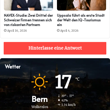
NAVEX-Studie: Zwei Drittel der
Uppsala führt als erste Stadt
Schweizer Firmen trennen sich
der Welt den IQ-Tourismus
von riskanten Partnern
ein
April 16, 2026
April 4, 2026
Hinterlasse eine Antwort
Wetter
17
℃
Bern
19º - 17º
42%
1.34 km/h
Wolkenlos