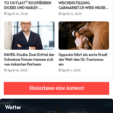
TO OUTLAST“ KOOPERIEREN
WEICHENSTELLUNG:
DICKIES UND HARLEY-
CARMARKET.CH WIRD NEUER
DAVIDSON ERNEUT
PRESENTING PARTNER DER
April 24, 2026
April 21, 2026
AUTO ZÜRICH
NAVEX-Studie: Zwei Drittel der
Uppsala führt als erste Stadt
Schweizer Firmen trennen sich
der Welt den IQ-Tourismus
von riskanten Partnern
ein
April 16, 2026
April 4, 2026
Hinterlasse eine Antwort
Wetter