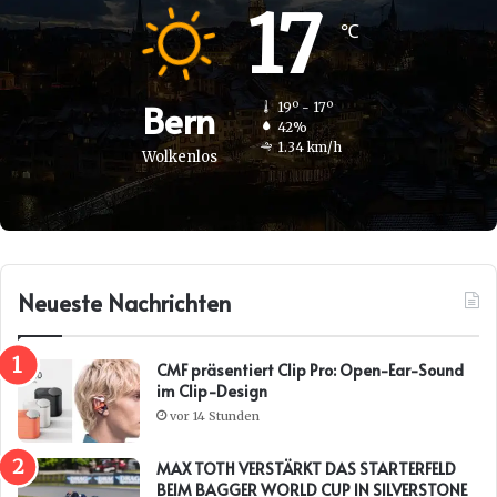
17
℃
Bern
19º - 17º
42%
1.34 km/h
Wolkenlos
Neueste Nachrichten
CMF präsentiert Clip Pro: Open-Ear-Sound
im Clip-Design
vor 14 Stunden
MAX TOTH VERSTÄRKT DAS STARTERFELD
BEIM BAGGER WORLD CUP IN SILVERSTONE