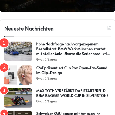
Neueste Nachrichten
Hohe Nachfrage nach vorgezogenem
Bestellstart: BMW Werk München startet
mit steiler Anlaufkurve die Serienproduktion
des BMW i3*
vor 2 Tagen
CMF präsentiert Clip Pro: Open-Ear-Sound
im Clip-Design
vor 2 Tagen
MAX TOTH VERSTÄRKT DAS STARTERFELD
BEIM BAGGER WORLD CUP IN SILVERSTONE
vor 2 Tagen
Schweizer KMU bauen mit Amazon ihr