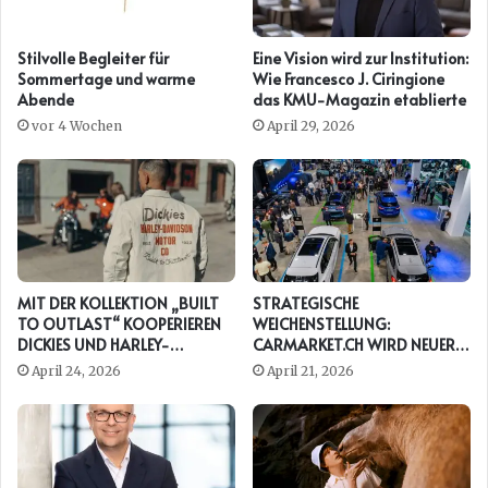
Stilvolle Begleiter für
Eine Vision wird zur Institution:
Sommertage und warme
Wie Francesco J. Ciringione
Abende
das KMU-Magazin etablierte
vor 4 Wochen
April 29, 2026
MIT DER KOLLEKTION „BUILT
STRATEGISCHE
TO OUTLAST“ KOOPERIEREN
WEICHENSTELLUNG:
DICKIES UND HARLEY-
CARMARKET.CH WIRD NEUER
DAVIDSON ERNEUT
PRESENTING PARTNER DER
April 24, 2026
April 21, 2026
AUTO ZÜRICH