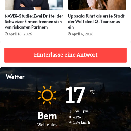
NAVEX-Studie: Zwei Drittel der
Uppsala führt als erste Stadt
Schweizer Firmen trennen sich
der Welt den IQ-Tourismus
von riskanten Partnern
ein
April 16, 2026
April 4, 2026
Hinterlasse eine Antwort
Wetter
17
℃
Bern
19º - 17º
42%
1.34 km/h
Wolkenlos