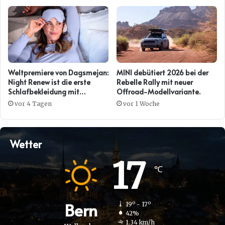
Weltpremiere von Dagsmejan:
MINI debütiert 2026 bei der
Night Renew ist die erste
Rebelle Rally mit neuer
Schlafbekleidung mit
Offroad-Modellvariante.
Kollagenwirkung
vor 4 Tagen
vor 1 Woche
Wetter
17
℃
Bern
19º - 17º
42%
1.34 km/h