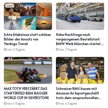
Echte Erlebnisse statt schöner
Hohe Nachfrage nach
Bilder: der Ansatz von
vorgezogenem Bestellstart:
Verdugo Travel
BMW Werk München startet
mit steiler Anlaufkurve die
vor 2 Tagen
vor 3 Tagen
Serienproduktion des BMW
i3*
MAX TOTH VERSTÄRKT DAS
Schweizer KMU bauen mit
STARTERFELD BEIM BAGGER
Amazon ihr Exportgeschäft
WORLD CUP IN SILVERSTONE
trotz dem anspruchsvollen
Umfeld weiter aus
vor 3 Tagen
vor 4 Tagen