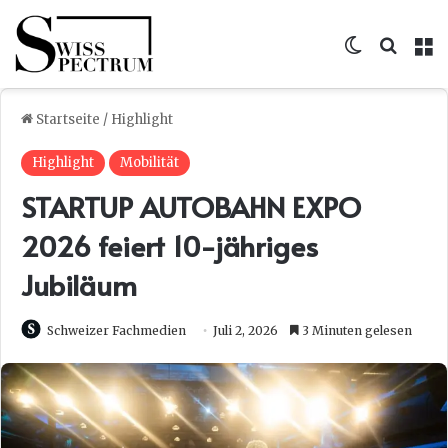
Skin umsc
Suche
M
Startseite
/
Highlight
Highlight
Mobilität
STARTUP AUTOBAHN EXPO
2026 feiert 10-jähriges
Jubiläum
Schweizer Fachmedien
Juli 2, 2026
3 Minuten gelesen