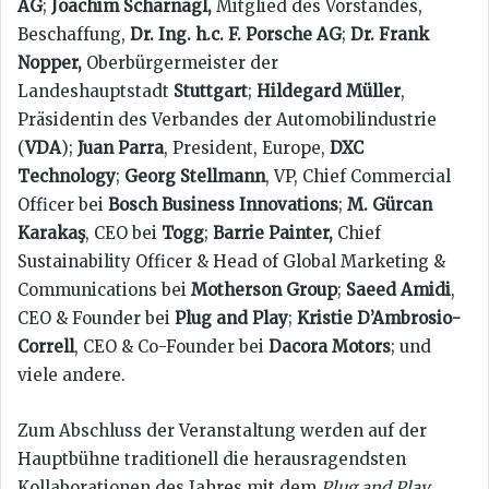
AG
;
Joachim Scharnagl,
Mitglied des Vorstandes,
Beschaffung,
Dr. Ing. h.c. F. Porsche AG
;
Dr. Frank
Nopper,
Oberbürgermeister der
Landeshauptstadt
Stuttgart
;
Hildegard Müller
,
Präsidentin des Verbandes der Automobilindustrie
(
VDA
);
Juan Parra
, President, Europe,
DXC
Technology
;
Georg Stellmann
, VP, Chief Commercial
Officer bei
Bosch Business Innovations
;
M. Gürcan
Karakaş
, CEO bei
Togg
;
Barrie Painter,
Chief
Sustainability Officer & Head of Global Marketing &
Communications bei
Motherson Group
;
Saeed Amidi
,
CEO & Founder bei
Plug and Play
;
Kristie D’Ambrosio-
Correll
, CEO & Co-Founder bei
Dacora Motors
; und
viele andere.
Zum Abschluss der Veranstaltung werden auf der
Hauptbühne traditionell die herausragendsten
Kollaborationen des Jahres mit dem
Plug and Play