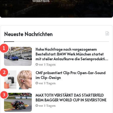
Wolkenlos
Neueste Nachrichten
Hohe Nachfrage nach vorgezogenem
Bestellstart: BMW Werk München startet
mit steiler Anlaufkurve die Serienproduktion
des BMW i3*
vor 3 Tagen
CMF präsentiert Clip Pro: Open-Ear-Sound
im Clip-Design
vor 3 Tagen
MAX TOTH VERSTÄRKT DAS STARTERFELD
BEIM BAGGER WORLD CUP IN SILVERSTONE
vor 3 Tagen