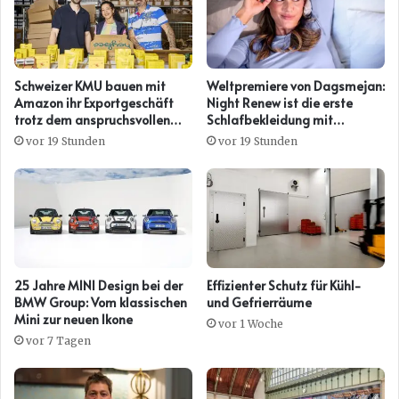
Schweizer KMU bauen mit
Weltpremiere von Dagsmejan:
Amazon ihr Exportgeschäft
Night Renew ist die erste
trotz dem anspruchsvollen
Schlafbekleidung mit
Umfeld weiter aus
Kollagenwirkung
vor 19 Stunden
vor 19 Stunden
25 Jahre MINI Design bei der
Effizienter Schutz für Kühl-
BMW Group: Vom klassischen
und Gefrierräume
Mini zur neuen Ikone
vor 1 Woche
vor 7 Tagen