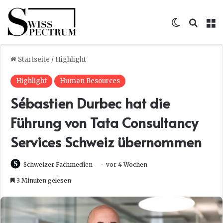
Skin umsc
Suche
M
Startseite
/
Highlight
Highlight
Human Resources
Sébastien Durbec hat die
Führung von Tata Consultancy
Services Schweiz übernommen
Schweizer Fachmedien
vor 4 Wochen
3 Minuten gelesen