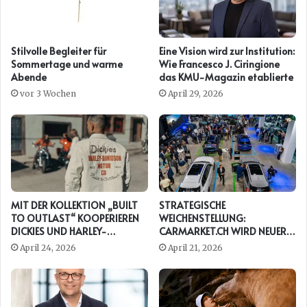
Stilvolle Begleiter für
Eine Vision wird zur Institution:
Sommertage und warme
Wie Francesco J. Ciringione
Abende
das KMU-Magazin etablierte
vor 3 Wochen
April 29, 2026
MIT DER KOLLEKTION „BUILT
STRATEGISCHE
TO OUTLAST“ KOOPERIEREN
WEICHENSTELLUNG:
DICKIES UND HARLEY-
CARMARKET.CH WIRD NEUER
DAVIDSON ERNEUT
PRESENTING PARTNER DER
April 24, 2026
April 21, 2026
AUTO ZÜRICH