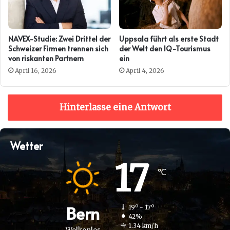
NAVEX-Studie: Zwei Drittel der
Uppsala führt als erste Stadt
Schweizer Firmen trennen sich
der Welt den IQ-Tourismus
von riskanten Partnern
ein
April 16, 2026
April 4, 2026
Hinterlasse eine Antwort
Wetter
17
℃
Bern
19º - 17º
42%
1.34 km/h