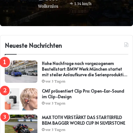
1.34 km/h
Wolkenlos
Neueste Nachrichten
Hohe Nachfrage nach vorgezogenem
Bestellstart: BMW Werk München startet
mit steiler Anlaufkurve die Serienproduktion
des BMW i3*
vor 3 Tagen
CMF präsentiert Clip Pro: Open-Ear-Sound
im Clip-Design
vor 3 Tagen
MAX TOTH VERSTÄRKT DAS STARTERFELD
BEIM BAGGER WORLD CUP IN SILVERSTONE
vor 3 Tagen