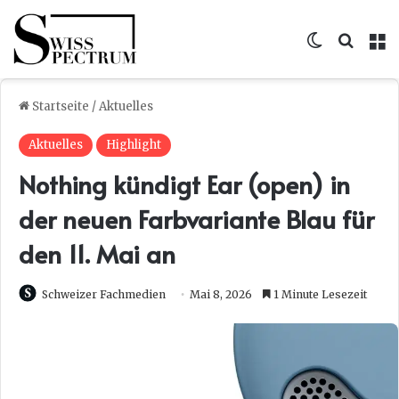
Skin umsc
Suche
M
Startseite
/
Aktuelles
Aktuelles
Highlight
Nothing kündigt Ear (open) in
der neuen Farbvariante Blau für
den 11. Mai an
Schweizer Fachmedien
Mai 8, 2026
1 Minute Lesezeit