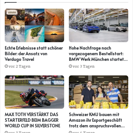
Echte Erlebnisse statt schöner
Hohe Nachfrage nach
Bilder: der Ansatz von
vorgezogenem Bestellstart:
Verdugo Travel
BMW Werk München startet
mit steiler Anlaufkurve die
vor 2 Tagen
vor 3 Tagen
Serienproduktion des BMW
i3*
MAX TOTH VERSTÄRKT DAS
Schweizer KMU bauen mit
STARTERFELD BEIM BAGGER
Amazon ihr Exportgeschäft
WORLD CUP IN SILVERSTONE
trotz dem anspruchsvollen
Umfeld weiter aus
vor 3 Tagen
vor 4 Tagen