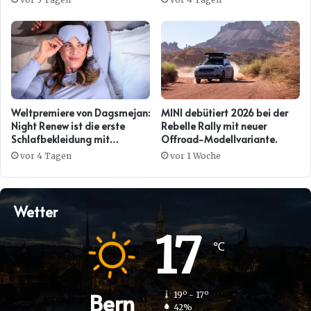
Weltpremiere von Dagsmejan:
MINI debütiert 2026 bei der
Night Renew ist die erste
Rebelle Rally mit neuer
Schlafbekleidung mit
Offroad-Modellvariante.
Kollagenwirkung
vor 4 Tagen
vor 1 Woche
Wetter
17
℃
Bern
19º - 17º
42%