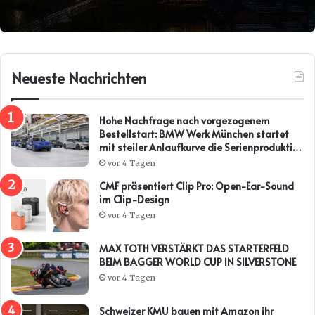
Neueste Nachrichten
Hohe Nachfrage nach vorgezogenem
Bestellstart: BMW Werk München startet
mit steiler Anlaufkurve die Serienproduktion
des BMW i3*
vor 4 Tagen
CMF präsentiert Clip Pro: Open-Ear-Sound
im Clip-Design
vor 4 Tagen
MAX TOTH VERSTÄRKT DAS STARTERFELD
BEIM BAGGER WORLD CUP IN SILVERSTONE
vor 4 Tagen
Schweizer KMU bauen mit Amazon ihr