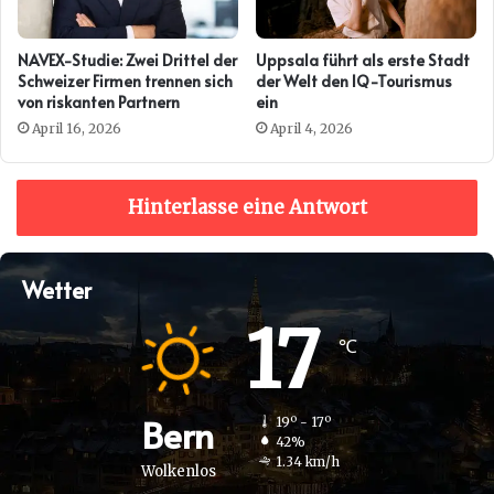
NAVEX-Studie: Zwei Drittel der
Uppsala führt als erste Stadt
Schweizer Firmen trennen sich
der Welt den IQ-Tourismus
von riskanten Partnern
ein
April 16, 2026
April 4, 2026
Hinterlasse eine Antwort
Wetter
17
℃
Bern
19º - 17º
42%
1.34 km/h
Wolkenlos