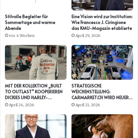
Stilvolle Begleiter für
Eine Vision wird zur Institution:
Sommertage und warme
Wie Francesco J. Ciringione
Abende
das KMU-Magazin etablierte
vor 4 Wochen
April 29, 2026
MIT DER KOLLEKTION „BUILT
STRATEGISCHE
TO OUTLAST“ KOOPERIEREN
WEICHENSTELLUNG:
DICKIES UND HARLEY-
CARMARKET.CH WIRD NEUER
DAVIDSON ERNEUT
PRESENTING PARTNER DER
April 24, 2026
April 21, 2026
AUTO ZÜRICH