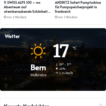
9. SWISS ALPS 100 – wo
ANDRITZ liefert Pumpturbine
Abenteuer auf
für Pumpspeicherprojekt in
atemberaubende Schönheit
Frankreich
trifft
vor 2 Wochen
vor 3 Wochen
Wetter
17
℃
Bern
19º - 17º
42%
1.34 km/h
Wolkenlos