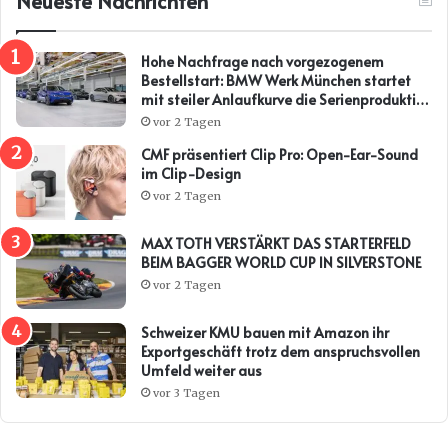
Neueste Nachrichten
Hohe Nachfrage nach vorgezogenem
Bestellstart: BMW Werk München startet
mit steiler Anlaufkurve die Serienproduktion
des BMW i3*
vor 2 Tagen
CMF präsentiert Clip Pro: Open-Ear-Sound
im Clip-Design
vor 2 Tagen
MAX TOTH VERSTÄRKT DAS STARTERFELD
BEIM BAGGER WORLD CUP IN SILVERSTONE
vor 2 Tagen
Schweizer KMU bauen mit Amazon ihr
Exportgeschäft trotz dem anspruchsvollen
Umfeld weiter aus
vor 3 Tagen