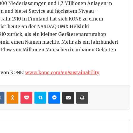
.000 Niederlassungen und 1,7 Millionen Anlagen in
n und bietet Service auf höchstem Niveau –
Jahr 1910 in Finnland hat sich KONE zu einem
 ist heute an der NASDAQ OMX Helsinki
10 zurück, als ein kleiner Gerätereparaturshop
sinki einen Namen machte. Mehr als ein Jahrhundert
e Flow von Millionen Menschen in urbanen Gebieten
e von KONE:
www.kone.com/en/sustainability
it
VKontakte
Odnoklassniki
Pocket
Skype
Messenger
Teile per E-Mail
Drucken