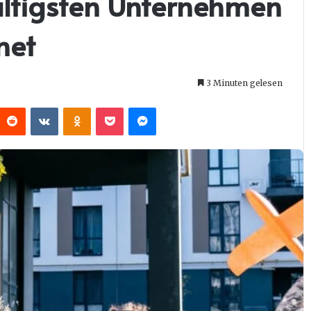
altigsten Unternehmen
net
3 Minuten gelesen
interest
Reddit
VKontakte
Odnoklassniki
Pocket
Messenger