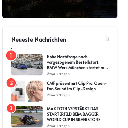
Neueste Nachrichten
Hohe Nachfrage nach
vorgezogenem Bestellstart:
BMW Werk München startet mit
steiler Anlaufkurve die
vor 2 Tagen
Serienproduktion des BMW i3*
CMF präsentiert Clip Pro: Open-
Ear-Sound im Clip-Design
vor 2 Tagen
MAX TOTH VERSTÄRKT DAS
STARTERFELD BEIM BAGGER
WORLD CUP IN SILVERSTONE
vor 2 Tagen