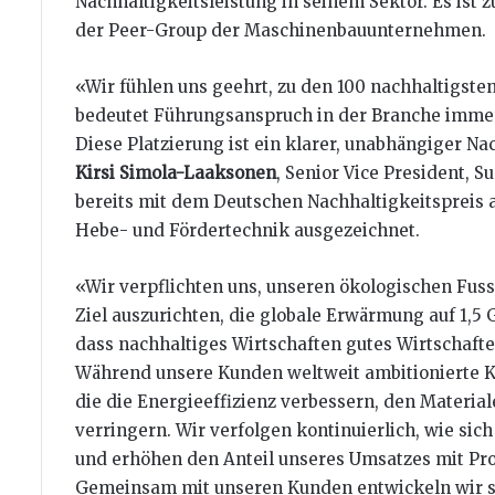
Nachhaltigkeitsleistung in seinem Sektor. Es ist 
der Peer-Group der Maschinenbauunternehmen.
«Wir fühlen uns geehrt, zu den 100 nachhaltigst
bedeutet Führungsanspruch in der Branche immer
Diese Platzierung ist ein klarer, unabhängiger Nac
Kirsi Simola-Laaksonen
, Senior Vice President, 
bereits mit dem Deutschen Nachhaltigkeitspreis 
Hebe- und Fördertechnik ausgezeichnet.
«Wir verpflichten uns, unseren ökologischen Fus
Ziel auszurichten, die globale Erwärmung auf 1,5
dass nachhaltiges Wirtschaften gutes Wirtschafte
Während unsere Kunden weltweit ambitionierte Kl
die die Energieeffizienz verbessern, den Materi
verringern. Wir verfolgen kontinuierlich, wie si
und erhöhen den Anteil unseres Umsatzes mit Pro
Gemeinsam mit unseren Kunden entwickeln wir s