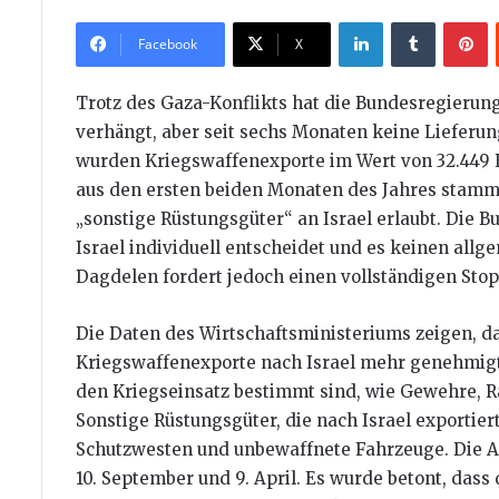
LinkedIn
Tumblr
P
Facebook
X
Trotz des Gaza-Konflikts hat die Bundesregierung
verhängt, aber seit sechs Monaten keine Lieferu
wurden Kriegswaffenexporte im Wert von 32.449
aus den ersten beiden Monaten des Jahres stammen
„sonstige Rüstungsgüter“ an Israel erlaubt. Die B
Israel individuell entscheidet und es keinen all
Dagdelen fordert jedoch einen vollständigen Stop
Die Daten des Wirtschaftsministeriums zeigen, d
Kriegswaffenexporte nach Israel mehr genehmigt 
den Kriegseinsatz bestimmt sind, wie Gewehre, R
Sonstige Rüstungsgüter, die nach Israel exportie
Schutzwesten und unbewaffnete Fahrzeuge. Die 
10. September und 9. April. Es wurde betont, da