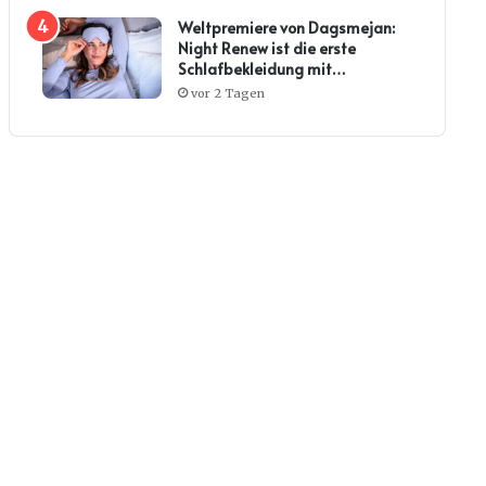
Weltpremiere von Dagsmejan:
Night Renew ist die erste
Schlafbekleidung mit
Kollagenwirkung
vor 2 Tagen