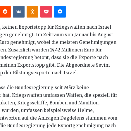
interest
Reddit
VKontakte
Odnoklassniki
Pocket
Messenger
 keinen Exportstopp für Kriegswaffen nach Israel
ngen genehmigt. Im Zeitraum von Januar bis August
 Euro genehmigt, wobei die meisten Genehmigungen
. Zusätzlich wurden 14,42 Millionen Euro für
undesregierung betont, dass sie die Exporte nach
gemeinen Exportstopp gibt. Die Abgeordnete Sevim
p der Rüstungsexporte nach Israel.
ass die Bundesregierung seit März keine
hat. Kriegswaffen umfassen Waffen, die speziell für
aketen, Kriegsschiffe, Bomben und Munition.
rt wurden, umfassen beispielsweise Helme,
Antworten auf die Anfragen Dagdelens stammen vom
ss die Bundesregierung jede Exportgenehmigung nach