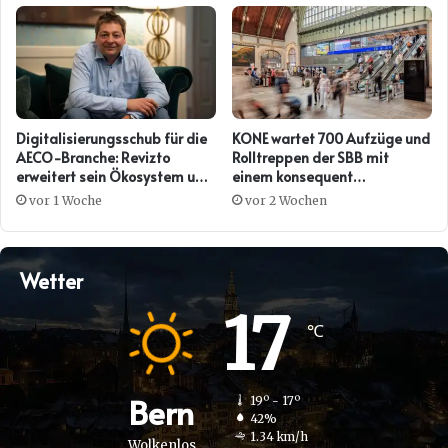
Digitalisierungsschub für die
KONE wartet 700 Aufzüge und
AECO-Branche: Revizto
Rolltreppen der SBB mit
erweitert sein Ökosystem um
einem konsequent
eine offene Daten- und KI-
digitalisierten Serviceansatz
vor 1 Woche
vor 2 Wochen
Ebene
Wetter
17
℃
Bern
19º - 17º
42%
1.34 km/h
Wolkenlos