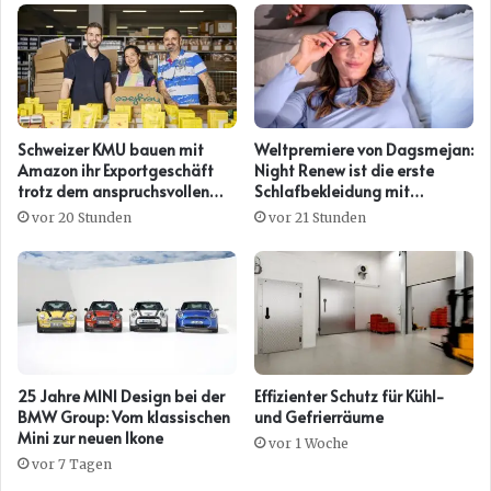
Schweizer KMU bauen mit
Weltpremiere von Dagsmejan:
Amazon ihr Exportgeschäft
Night Renew ist die erste
trotz dem anspruchsvollen
Schlafbekleidung mit
Umfeld weiter aus
Kollagenwirkung
vor 20 Stunden
vor 21 Stunden
25 Jahre MINI Design bei der
Effizienter Schutz für Kühl-
BMW Group: Vom klassischen
und Gefrierräume
Mini zur neuen Ikone
vor 1 Woche
vor 7 Tagen