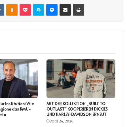
it
VKontakte
Odnoklassniki
Pocket
Skype
Messenger
Teile per E-Mail
Drucken
zur Institution: Wie
MIT DER KOLLEKTION „BUILT TO
ringione das KMU-
OUTLAST“ KOOPERIEREN DICKIES
rte
UND HARLEY-DAVIDSON ERNEUT
April 24, 2026