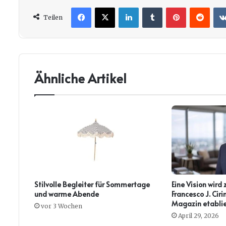
Facebook
X
LinkedIn
Tumblr
Pinterest
Redd
Teilen
Ähnliche Artikel
Stilvolle Begleiter für Sommertage
Eine Vision wird 
und warme Abende
Francesco J. Ci
Magazin etablie
vor 3 Wochen
April 29, 2026