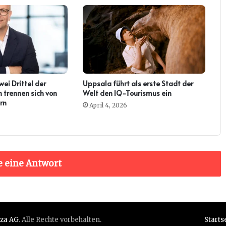
ei Drittel der
Uppsala führt als erste Stadt der
 trennen sich von
Welt den IQ-Tourismus ein
rn
April 4, 2026
e eine Antwort
nza AG
. Alle Rechte vorbehalten.
Starts