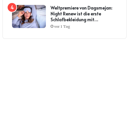
Weltpremiere von Dagsmejan:
Night Renew ist die erste
Schlafbekleidung mit
Kollagenwirkung
vor 1 Tag