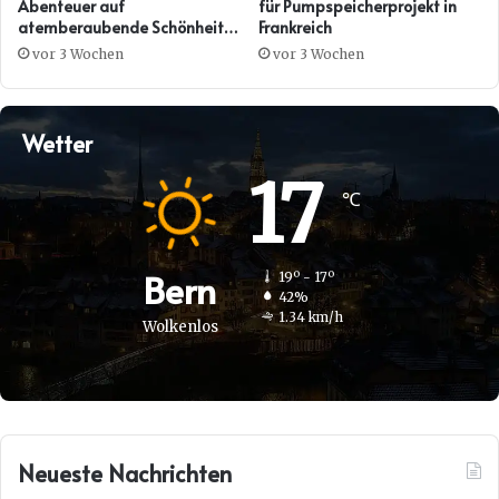
Abenteuer auf
für Pumpspeicherprojekt in
atemberaubende Schönheit
Frankreich
trifft
vor 3 Wochen
vor 3 Wochen
Wetter
17
℃
Bern
19º - 17º
42%
1.34 km/h
Wolkenlos
Neueste Nachrichten