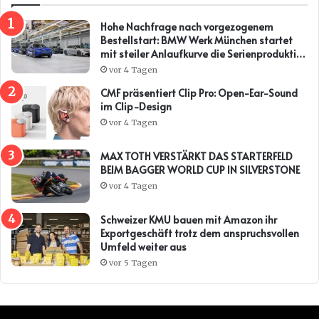
Hohe Nachfrage nach vorgezogenem
Bestellstart: BMW Werk München startet
mit steiler Anlaufkurve die Serienproduktion
des BMW i3*
vor 4 Tagen
CMF präsentiert Clip Pro: Open-Ear-Sound
im Clip-Design
vor 4 Tagen
MAX TOTH VERSTÄRKT DAS STARTERFELD
BEIM BAGGER WORLD CUP IN SILVERSTONE
vor 4 Tagen
Schweizer KMU bauen mit Amazon ihr
Exportgeschäft trotz dem anspruchsvollen
Umfeld weiter aus
vor 5 Tagen