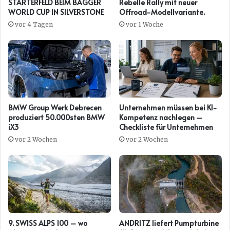
STARTERFELD BEIM BAGGER
Rebelle Rally mit neuer
WORLD CUP IN SILVERSTONE
Offroad-Modellvariante.
vor 4 Tagen
vor 1 Woche
BMW Group Werk Debrecen
Unternehmen müssen bei KI-
produziert 50.000sten BMW
Kompetenz nachlegen –
iX3
Checkliste für Unternehmen
vor 2 Wochen
vor 2 Wochen
9. SWISS ALPS 100 – wo
ANDRITZ liefert Pumpturbine